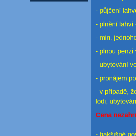
- půjčení lahv
- plnění lahv
- min. jedno
- plnou penzi 
- ubytování v
- pronájem po
- v případě,
ž
lodi, ubytován
Cena nezahr
- bakšišné p