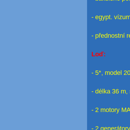
-
egypt. vízu
- přednostní 
Loď:
- 5*, model 2
- délka 36 m,
- 2 motory M
- 2 generátor