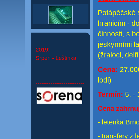
Potápěčské s
hranicím - d
činností, s 
jeskynními l
2019:
(žraloci, delf
Srpen - Leštinka
Cena:
27.000
lodi)
--------------------------
Termín:
5. -
Cena zahrnuj
- letenka Brn
- transfery z 