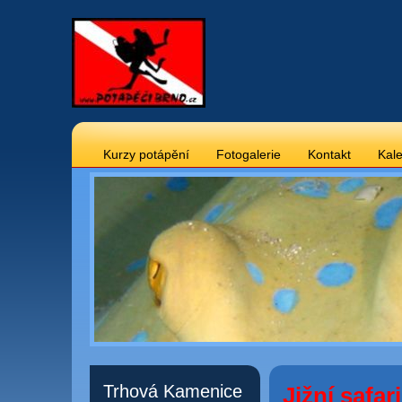
Kurzy potápění
Fotogalerie
Kontakt
Kale
Trhová Kamenice
Jižní safar