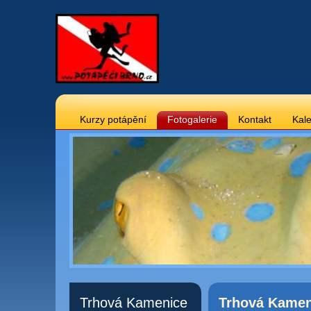
Kurzy potápění
Fotogalerie
Kontakt
Kale
Trhová Kamenice
Trhová Kamen