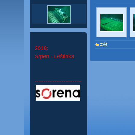
zpět
2019:
Srpen - Leštinka
--------------------------