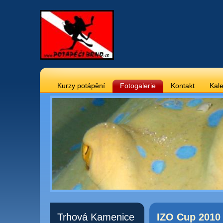
Kurzy potápění
Fotogalerie
Kontakt
Kale
Trhová Kamenice
IZO Cup 2010