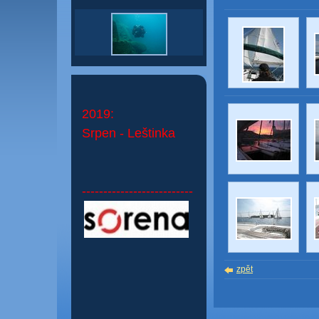
2019:
Srpen - Leštinka
--------------------------
zpět