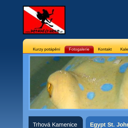
Kurzy potápění
Fotogalerie
Kontakt
Kale
Trhová Kamenice
Egypt St. Joh