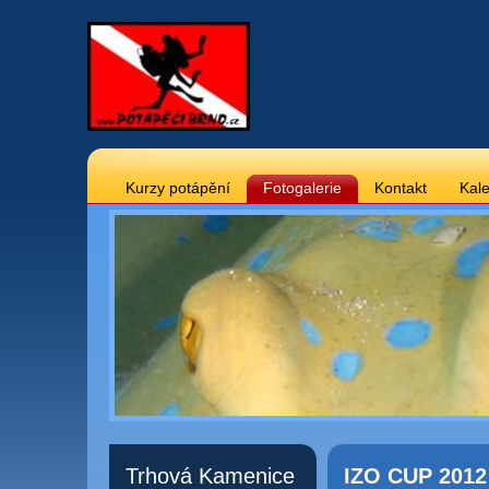
Kurzy potápění
Fotogalerie
Kontakt
Kale
Trhová Kamenice
IZO CUP 2012